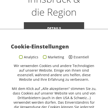
die Region
DETAILS
Cookie-Einstellungen
Analytics
Marketing
Essentiell
Penz Hotel West
****
Wir verwenden Cookies und andere Technologien
Sporthotel Penz
auf unserer Website. Einige von ihnen sind
GmbH
essenziell, während andere uns helfen, diese
Website und Ihre Erfahrung zu verbessern.
Fürstenweg 183
6020 Innsbruck
Mit dem Klick auf „Alle akzeptieren“ stimmen Sie zu,
office@penz-west.at
dass Cookies auf unserer Website von uns und von
+43 512 22 514
Drittanbietern (auch in den USA & Schweiz...)
verwendet werden dürfen. Das Einverständnis für
die Verwendung der Cookies können Sie jederzeit