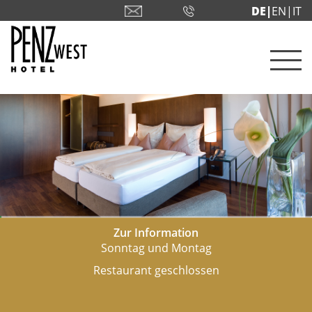
DE|
EN
|IT
Zur Information
Sonntag und Montag
Restaurant geschlossen